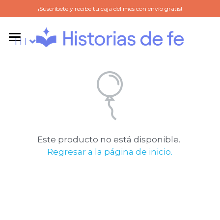
¡Suscríbete y recibe tu caja del mes con envío gratis!
l l l
l l l
SOBRE NOSOTROS
Suscríbete
DUDAS
TIENDA VIRTUAL
Este producto no está disponible.
Regresar a la página de inicio.