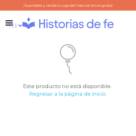
¡Suscríbete y recibe tu caja del mes con envío gratis!
l l l
l l l
SOBRE NOSOTROS
Suscríbete
DUDAS
TIENDA VIRTUAL
Este producto no está disponible.
Regresar a la página de inicio.