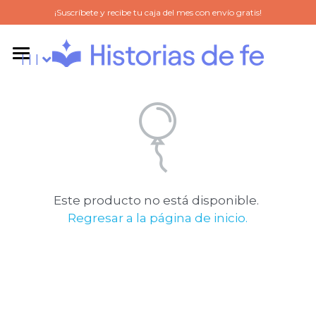
¡Suscríbete y recibe tu caja del mes con envío gratis!
l l l
l l l
SOBRE NOSOTROS
Suscríbete
DUDAS
TIENDA VIRTUAL
Este producto no está disponible.
Regresar a la página de inicio.